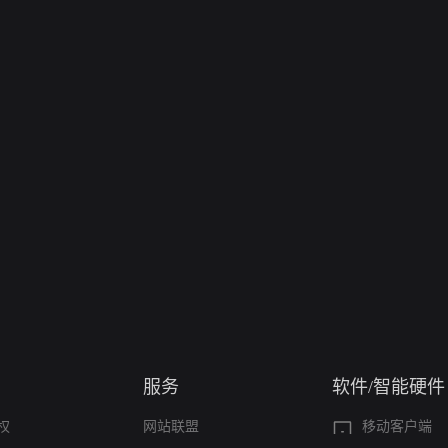
服务
软件/智能硬件
权
网站联盟
移动客户端