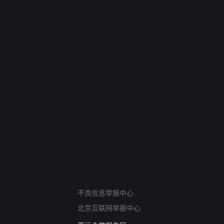
网络暴力有害信息举报
不良信息举报中心
12318 文化市场举报
北京互联网举报中心
算法推荐专项举报