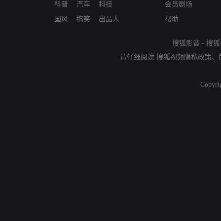
科普
汽车
科技
会员剧场
国风
搞笑
出品人
帮助
搜狐影音
-
搜狐
请仔细阅读
搜狐视频隐私政策
、
Copyri