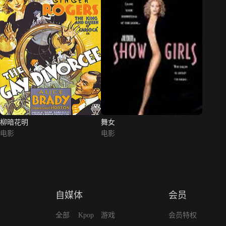
柳暗花明
舞女
电影
电影
自媒体
会员
全部
Kpop
游戏
会员特权