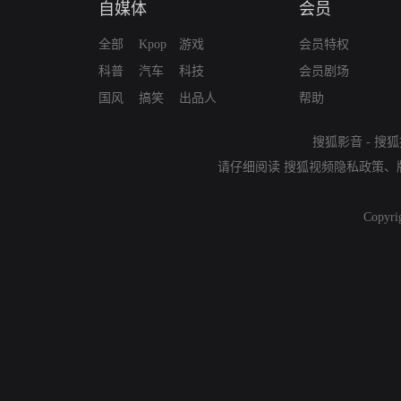
自媒体
会员
全部
Kpop
游戏
会员特权
科普
汽车
科技
会员剧场
国风
搞笑
出品人
帮助
搜狐影音
-
搜狐
请仔细阅读
搜狐视频隐私政策
、
Copyri