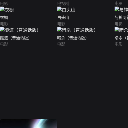
电影
电视剧
电影
衣橱
白头山
与神同
电影
电影
电影
隧道（普通话版）
暗杀（普通话版）
暗杀（
电影
电影
电影