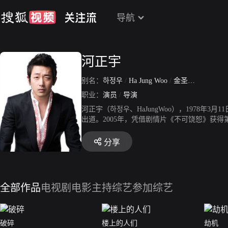
导航
河正宇
别名：
하정우
/
Ha Jung Woo
/
金圣勋（김성훈）
职业：
演员
/
导演
河正宇（하정우、HaJungWoo），1978
出道。2005年，凭借剧情片《不可饶恕》获得
者》，凭借该片获得第11届亚洲影评人协会奖最
艺术大赏电影部门最佳男演员奖。2010年，主
分享
3年，主演动作片《柏林》，凭借该片获得第49
最佳男演员奖提名。2016年，主演灾难片《隧
列电影。同年，主演谍战动作片《柏林2》。20
全部作品
电视剧
电影
主持综艺
参加综艺
破碎
楼上的人们
劫机