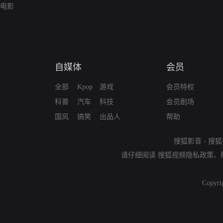
电影
自媒体
会员
全部
Kpop
游戏
会员特权
科普
汽车
科技
会员剧场
国风
搞笑
出品人
帮助
搜狐影音
-
搜狐
请仔细阅读
搜狐视频隐私政策
、
Copyri