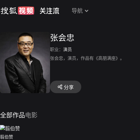
导航
张会忠
职业：
演员
张会忠，演员，作品有《高朋满座》。
分享
全部作品
电影
翦伯赞