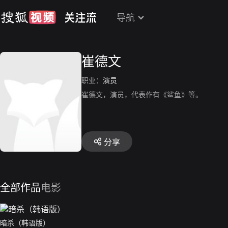
导航
崔德文
职业：
演员
崔德文，演员，代表作有《鲨鱼》等。
分享
全部作品
电影
暗杀（韩语版）