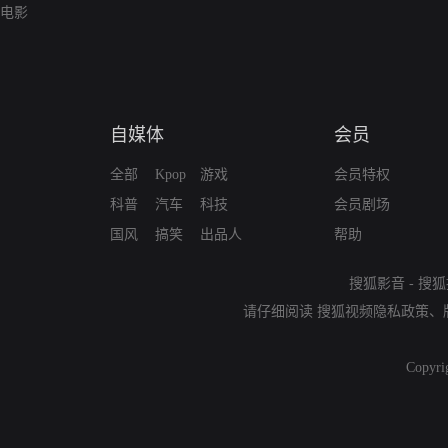
电影
自媒体
会员
全部
Kpop
游戏
会员特权
科普
汽车
科技
会员剧场
国风
搞笑
出品人
帮助
搜狐影音
-
搜狐
请仔细阅读
搜狐视频隐私政策
、
Copyri