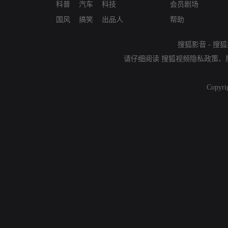
科普
汽车
科技
会员剧场
国风
搞笑
出品人
帮助
搜狐影音
-
搜狐
请仔细阅读
搜狐视频隐私政策
、
Copyri