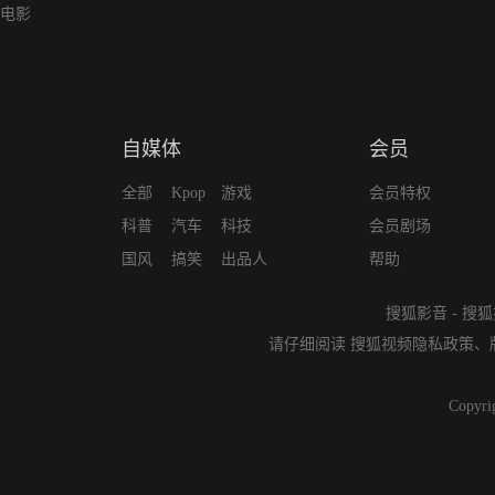
电影
自媒体
会员
全部
Kpop
游戏
会员特权
科普
汽车
科技
会员剧场
国风
搞笑
出品人
帮助
搜狐影音
-
搜狐
请仔细阅读
搜狐视频隐私政策
、
Copyri