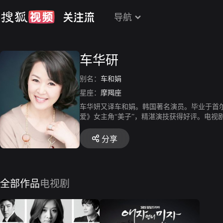
导航
车华研
别名：
车和娟
星座：
摩羯座
车华妍又译车和娟。韩国著名演员。毕业于首尔艺
爱》女主角“美子”，精湛演技获得好评。电视剧演
因出演《天使的诱惑》被广大中国观众所知。2
人吗》。
分享
全部作品
电视剧