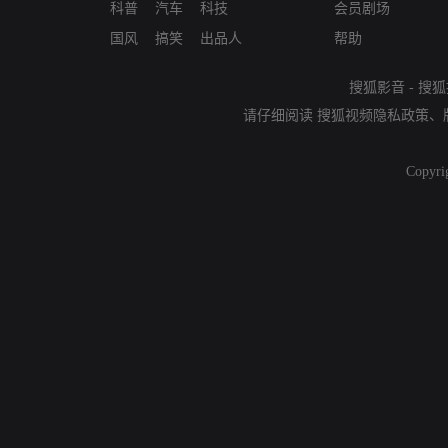
科普
汽车
科技
会员剧场
国风
搞笑
出品人
帮助
搜狐影音
-
搜狐
请仔细阅读
搜狐视频隐私政策
、
Copyri