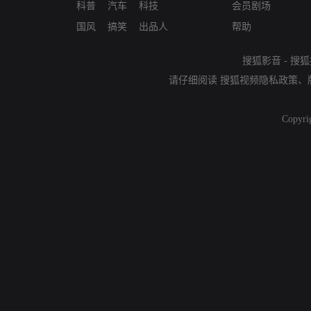
科普
汽车
科技
会员剧场
国风
搞笑
出品人
帮助
搜狐影音
-
搜狐
请仔细阅读
搜狐视频隐私政策
、
Copyri