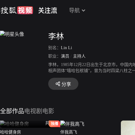
导航
李林
别名：
Lin Li
职业：
演员
/
主持人
李林，1985年12月22日出生于北京市，中国
相声团体“嘻哈包袱铺”，曾为当时四梁八柱之
电视剧《少帅》；同年，参演电视剧《传奇大掌
生》；2016年1月起，参加《奇葩说第三季》
分享
公甫”一角。2018年11月，担任《超级演说家
角，该电影于12月7日上映。
全部作品
电视剧
电影
共12全
独播
哈哈健身房
伴我高飞