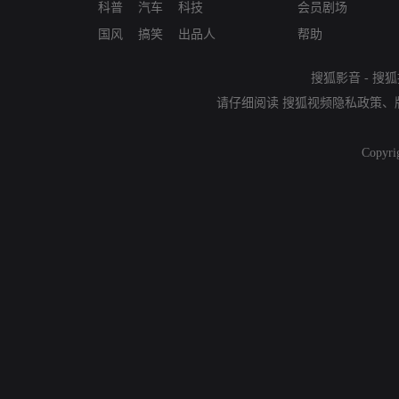
科普
汽车
科技
会员剧场
国风
搞笑
出品人
帮助
搜狐影音
-
搜狐
请仔细阅读
搜狐视频隐私政策
、
Copyri