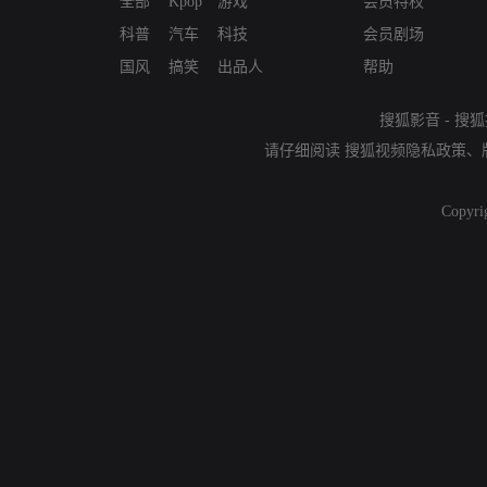
全部
Kpop
游戏
会员特权
科普
汽车
科技
会员剧场
国风
搞笑
出品人
帮助
搜狐影音
-
搜狐
请仔细阅读
搜狐视频隐私政策
、
Copyri