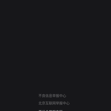
网络暴力有害信息举报
不良信息举报中心
12318 文化市场举报
北京互联网举报中心
算法推荐专项举报