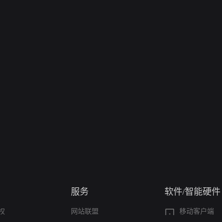
服务
软件/智能硬件
权
网站联盟
移动客户端