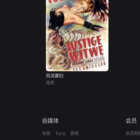
风流寡妇
电影
自媒体
会员
全部
Kpop
游戏
会员特