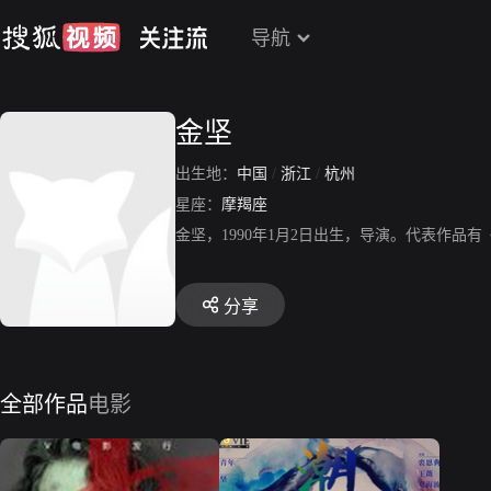
导航
金坚
出生地：
中国
/
浙江
/
杭州
星座：
摩羯座
金坚，1990年1月2日出生，导演。代表作
分享
全部作品
电影