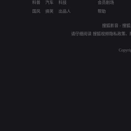
科普
汽车
科技
会员剧场
国风
搞笑
出品人
帮助
搜狐影音
-
搜狐
请仔细阅读
搜狐视频隐私政策
、
Copyri