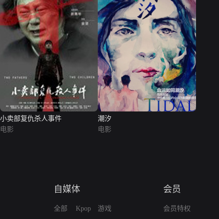
小卖部复仇杀人事件
潮汐
电影
电影
自媒体
会员
全部
Kpop
游戏
会员特权