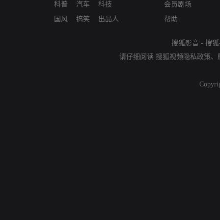
科普
汽车
科技
会员剧场
国风
搞笑
出品人
帮助
搜狐影音
-
搜狐
请仔细阅读
搜狐视频隐私政策
、
Copyri