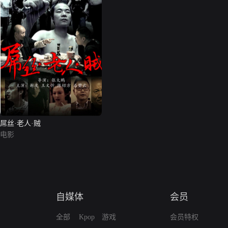
屌丝·老人·贼
电影
自媒体
会员
全部
Kpop
游戏
会员特权