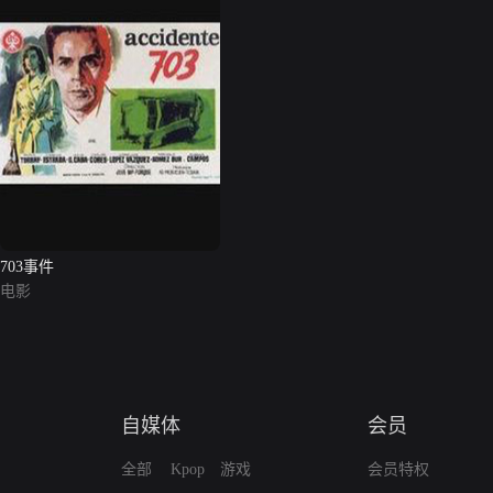
703事件
电影
自媒体
会员
全部
Kpop
游戏
会员特权