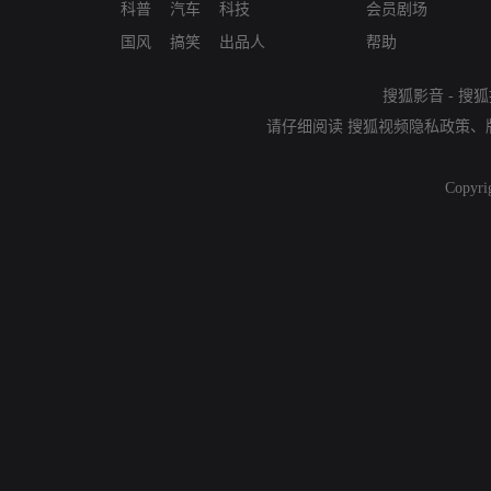
科普
汽车
科技
会员剧场
国风
搞笑
出品人
帮助
搜狐影音
-
搜狐
请仔细阅读
搜狐视频隐私政策
、
Copyri