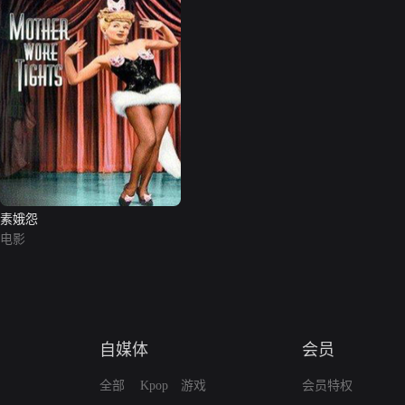
素娥怨
电影
自媒体
会员
全部
Kpop
游戏
会员特权