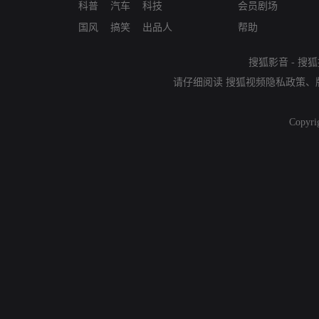
科普
汽车
科技
会员剧场
国风
搞笑
出品人
帮助
搜狐影音
-
搜狐
请仔细阅读
搜狐视频隐私政策
、
Copyri