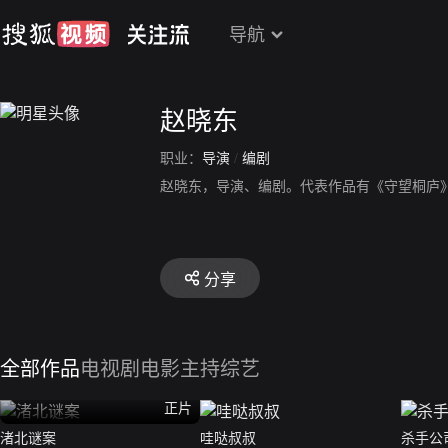
导航
赵晓东
职业：
导演
/
编剧
赵晓东，导演、编剧。代表作品有《守望桐庐
分享
全部作品
电视剧
电影
主持综艺
正片
渚北谜案
哇哒叔叔
杀手公