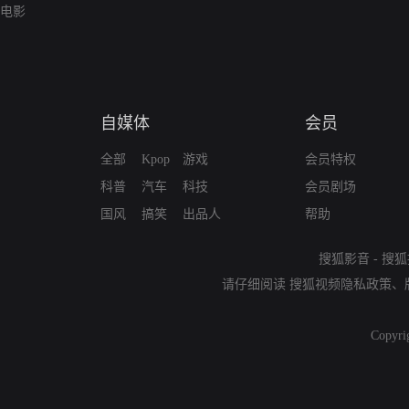
电影
自媒体
会员
全部
Kpop
游戏
会员特权
科普
汽车
科技
会员剧场
国风
搞笑
出品人
帮助
搜狐影音
-
搜狐
请仔细阅读
搜狐视频隐私政策
、
Copyri