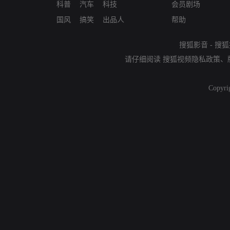
科普
汽车
科技
会员剧场
国风
搞笑
出品人
帮助
搜狐影音
-
搜狐
请仔细阅读
搜狐视频隐私政策
、
Copyri