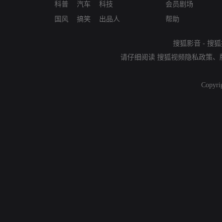
科普
汽车
科技
会员剧场
国风
搞笑
出品人
帮助
搜狐影音
-
搜狐
请仔细阅读
搜狐视频隐私政策
、
Copyri