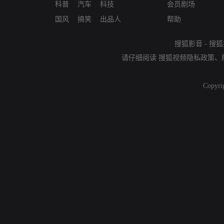
科普
汽车
科技
会员剧场
国风
搞笑
出品人
帮助
搜狐影音
-
搜狐
请仔细阅读
搜狐视频隐私政策
、
Copyri