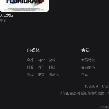
天堂美国
电影
自媒体
会员
全部
Kpop
游戏
会员特权
科普
汽车
科技
会员剧场
国风
搞笑
出品人
帮助
搜狐影音
-
搜狐
请仔细阅读
搜狐视频隐私政策
、
Copyri