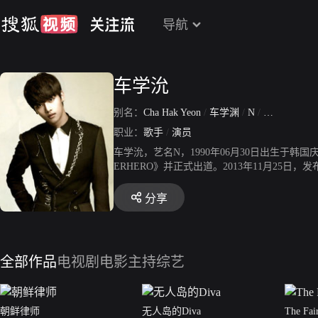
导航
车学沇
别名：
Cha Hak Yeon
/
车学渊
/
N
/
车学沿
职业：
歌手
/
演员
车学沇，艺名N，1990年06月30日出生于韩
ERHERO》并正式出道。2013年11月25日，
出道。2015年2月24日，发布首张特别单曲专辑《Boy
16CONCEPTION”年度音乐企划，并发表《Zel
分享
同组合成员李弘彬主演网络剧《他们的MONEY
全部作品
电视剧
电影
主持综艺
朝鲜律师
无人岛的Diva
The Fai