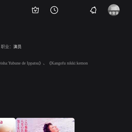
职业：
演员
une de Ippatsu》、《Kangofu nikki:kemon