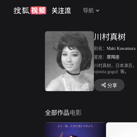
导航
川村真树
别名：
Maki Kawamura
星座：
摩羯座
川村真树，日本演员，主要作品《八
ojimita gogo》等。
分享
全部作品
电影