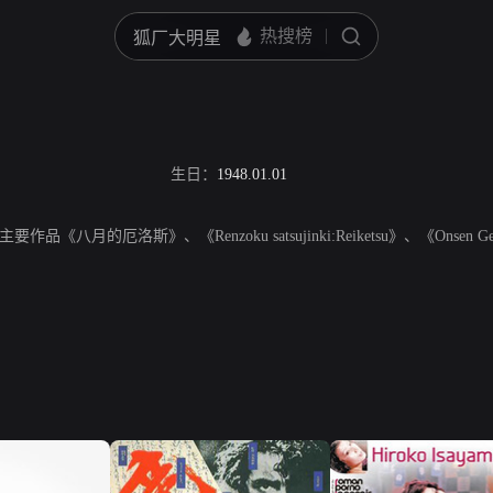
生日：
1948.01.01
月的厄洛斯》、《Renzoku satsujinki:Reiketsu》、《Onsen Geisha:Yub