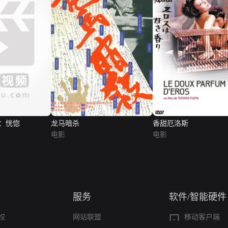
：恍惚
龙马暗杀
香甜厄洛斯
电影
电影
服务
软件/智能硬件
权
网站联盟
移动客户端