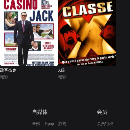
政客杰克
X级
电影
电影
自媒体
会员
全部
Kpop
游戏
会员特权