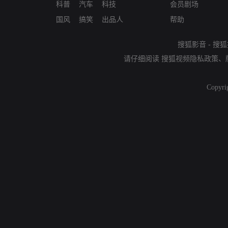
科普
汽车
科技
会员剧场
国风
搞笑
出品人
帮助
搜狐影音
-
搜狐
请仔细阅读
搜狐视频隐私政策
、
Copyri