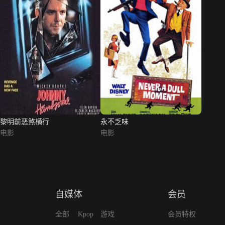
黎明前恶煞横行
永不乏味
电影
电影
自媒体
会员
全部
Kpop
游戏
会员特权