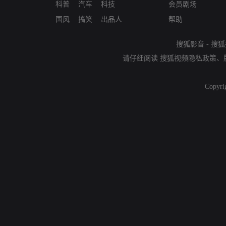
科普
汽车
科技
会员剧场
国风
搞笑
出品人
帮助
搜狐影音
-
搜狐
请仔细阅读
搜狐视频隐私政策
、
Copyri