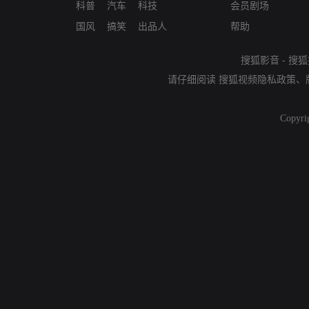
科普
汽车
科技
会员剧场
国风
搞笑
出品人
帮助
搜狐影音
-
搜狐
请仔细阅读
搜狐视频隐私政策
、
Copyri