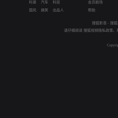
科普
汽车
科技
会员剧场
国风
搞笑
出品人
帮助
搜狐影音
-
搜狐
请仔细阅读
搜狐视频隐私政策
、
Copyri