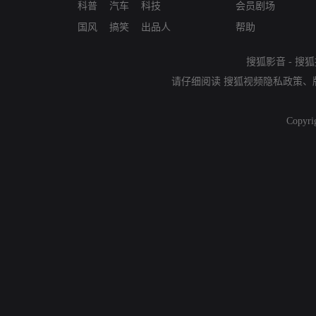
科普
汽车
科技
会员剧场
国风
搞笑
出品人
帮助
搜狐影音
-
搜狐
请仔细阅读
搜狐视频隐私政策
、
Copyri