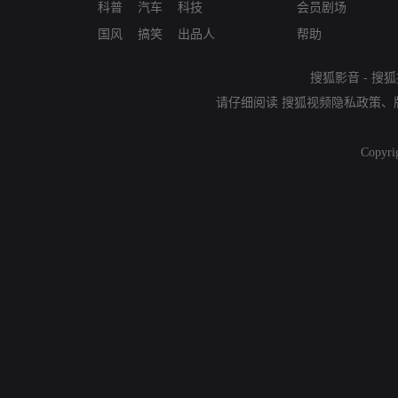
科普
汽车
科技
会员剧场
国风
搞笑
出品人
帮助
搜狐影音
-
搜狐
请仔细阅读
搜狐视频隐私政策
、
Copyri