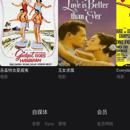
吉盖特去夏威夷
玉女求凰
Everyth
电影
电影
电影
自媒体
会员
全部
Kpop
游戏
会员特权