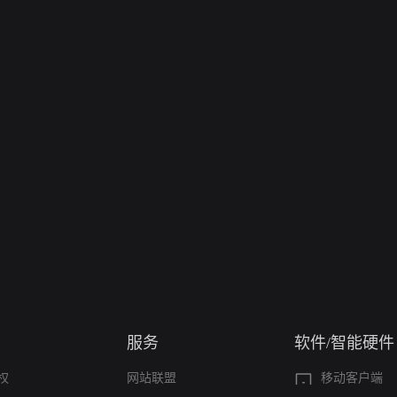
服务
软件/智能硬件
权
网站联盟
移动客户端