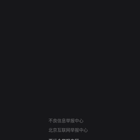
网络暴力有害信息举报
不良信息举报中心
12318 文化市场举报
北京互联网举报中心
算法推荐专项举报