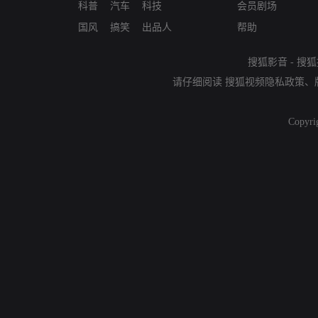
科普
汽车
科技
会员剧场
国风
搞笑
出品人
帮助
搜狐影音
-
搜狐
请仔细阅读
搜狐视频隐私政策
、
Copyri