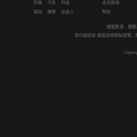
科普
汽车
科技
会员剧场
国风
搞笑
出品人
帮助
搜狐影音
-
搜狐
请仔细阅读
搜狐视频隐私政策
、
Copyri