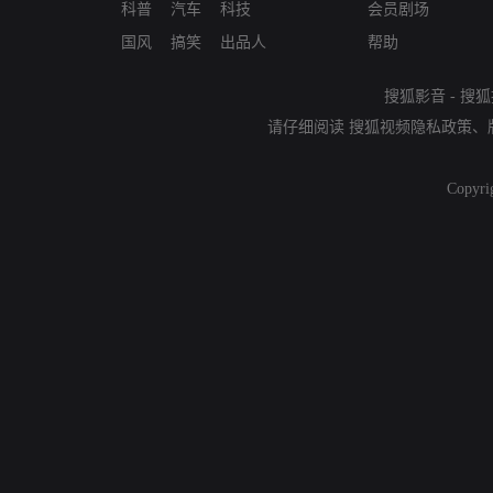
科普
汽车
科技
会员剧场
国风
搞笑
出品人
帮助
搜狐影音
-
搜狐
请仔细阅读
搜狐视频隐私政策
、
Copyri