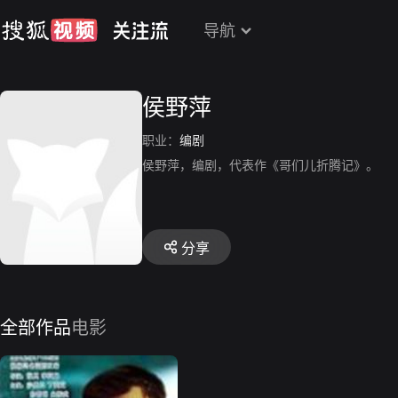
导航
侯野萍
职业：
编剧
侯野萍，编剧，代表作《哥们儿折腾记》。
分享
全部作品
电影