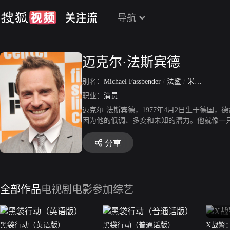
导航
迈克尔·法斯宾德
别名：
Michael Fassbender
/
法鲨
/
米高·法斯宾达
职业：
演员
迈克尔·法斯宾德，1977年4月2日生于德国
因为他的低调、多变和未知的潜力。他就像一只
警：第一战》“万磁王”后，他成为继柯林·法瑞
最佳男演员奖。2014年第86届奥斯卡金像奖
分享
全部作品
电视剧
电影
参加综艺
黑袋行动（英语版）
黑袋行动（普通话版）
X战警