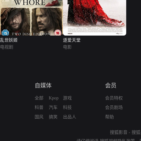
乱世妖姬
逐爱天堂
电视剧
电影
自媒体
会员
全部
Kpop
游戏
会员特权
科普
汽车
科技
会员剧场
国风
搞笑
出品人
帮助
搜狐影音
-
搜狐