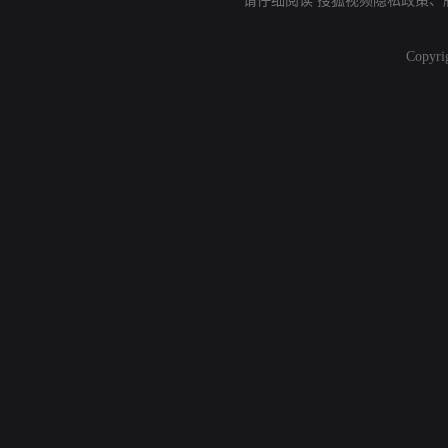
请仔细阅读
搜狐视频隐私政策
、
Copyri