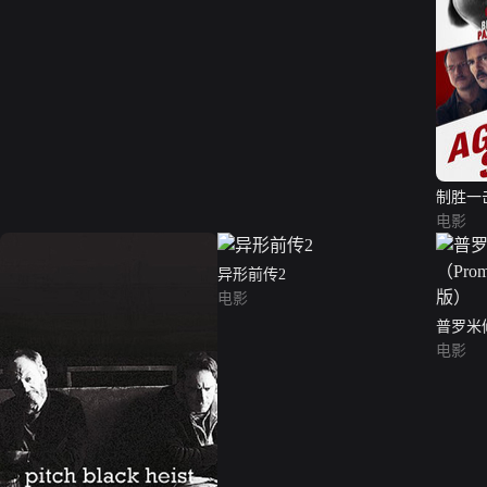
制胜一
电影
异形前传2
电影
普罗米修
通话版
电影