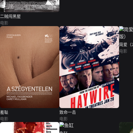
二贼闯黑屋
电影
简爱（
电影
羞耻
致命一击
电影
电影