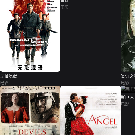
鱼缸
电影
无耻混蛋
复仇之
电影
电影
斯巴达3
电影