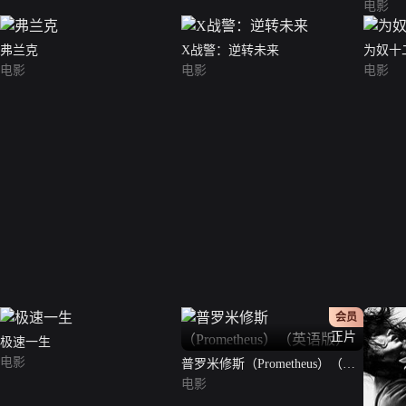
电影
弗兰克
X战警：逆转未来
为奴十
电影
电影
电影
会员
正片
极速一生
电影
普罗米修斯（Prometheus）（英
语版）
电影