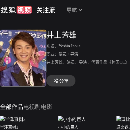
导航
井上芳雄
别名：
Yoshio Inoue
职业：
演员
/
导演
井上芳雄，演员、导演，代表作品《跨国OL
分享
全部作品
电视剧
电影
半泽直树2
小小的巨人
逗比铁