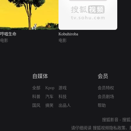
哼唱生命
Kobuhiroba
电影
电影
自媒体
会员
全部
Kpop
游戏
会员特权
科普
汽车
科技
会员剧场
国风
搞笑
出品人
帮助
搜狐影音
-
搜狐
请仔细阅读
搜狐视频隐私政策
、