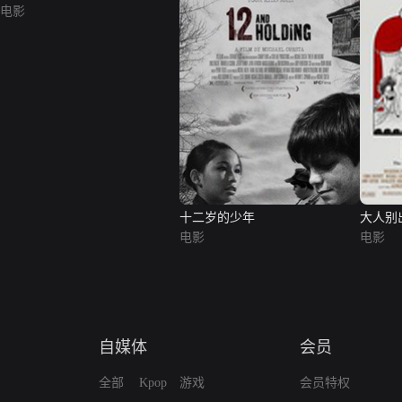
电影
十二岁的少年
大人别
电影
电影
自媒体
会员
全部
Kpop
游戏
会员特权