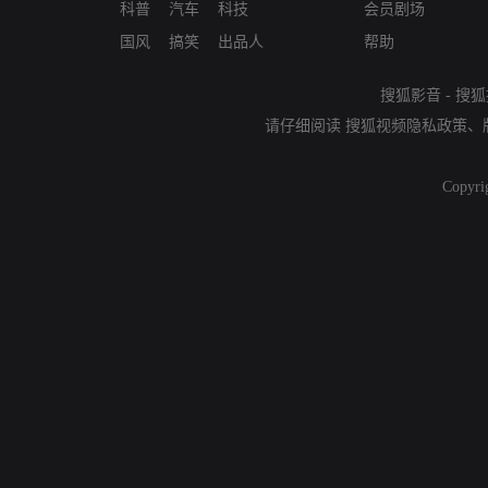
科普
汽车
科技
会员剧场
国风
搞笑
出品人
帮助
搜狐影音
-
搜狐
请仔细阅读
搜狐视频隐私政策
、
Copyri