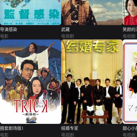
导演感染
武藏
笑颜的
电影
电视剧
电视剧
圈套剧场版1
结婚专家
甜心小
电影
电视剧
电视剧