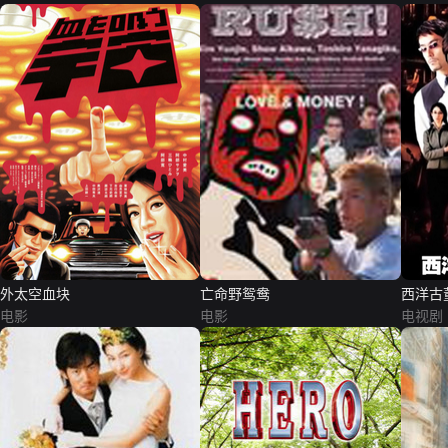
外太空血块
亡命野鸳鸯
西洋古
电影
电影
电视剧