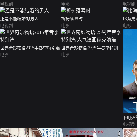
电视剧
电影
电视剧
还是不能结婚的男人
祈祷落幕时
比海更
电视剧
电影
电影
世界奇妙物语2015年春季特别篇
世界奇妙物语 25周年春季特别篇
电影
人气漫画家竞演篇
电影
下町火
电视剧