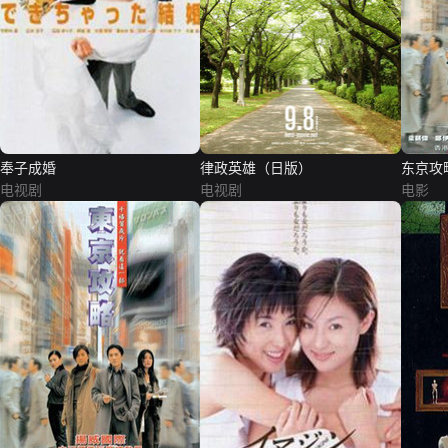
奉子成婚
律政英雄（日版）
东京攻
电视剧
电视剧
电影