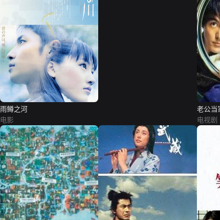
雨鳟之河
老公当
电影
电视剧