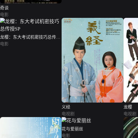
奇谈
电影
龙樱：东大考试机密技巧总传授
SP
电影
义经
龙樱
电视剧
电视剧
花与爱丽丝
电影