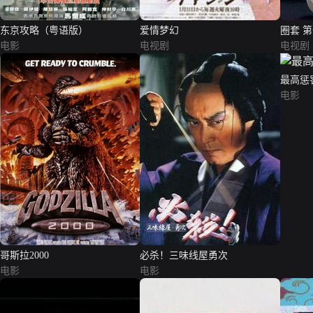
东京攻略（粤语版）
爱情梦幻
圈套 
电影
电视剧
电视剧
最高惩
电影
哥斯拉2000
必杀！三味线屋勇次
电影
电影