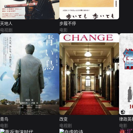
天地人
步履不停
电视剧
电影
青鸟
改变
律政英
电影
电视剧
电影