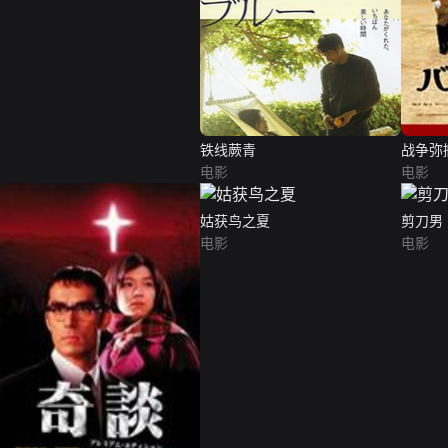
铁线蕨青
战争弥
电影
电影
姑获鸟之夏
剪刀男
电影
电影