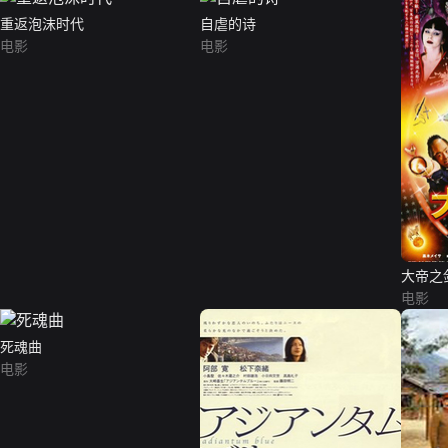
重返泡沫时代
自虐的诗
电影
电影
大帝之
电影
死魂曲
电影