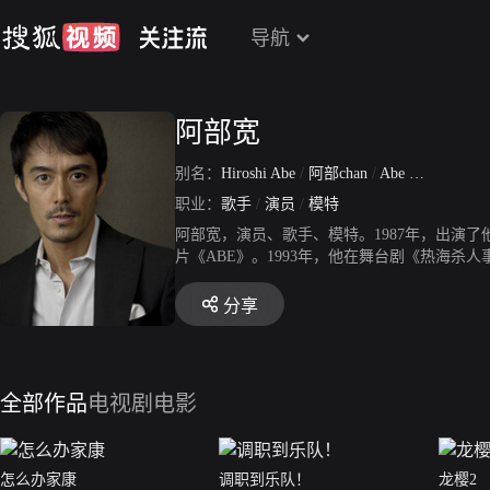
导航
阿部宽
别名：
Hiroshi Abe
/
阿部chan
/
Abe Hiroshi
职业：
歌手
/
演员
/
模特
阿部宽，演员、歌手、模特。1987年，出演
片《ABE》。1993年，他在舞台剧《热海
手枪》、《记忆角落》、《不能结婚的男人》
分享
全部作品
电视剧
电影
怎么办家康
调职到乐队！
龙樱2