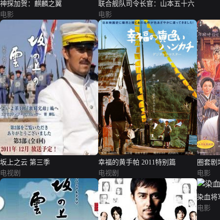
神探加贺：麒麟之翼
联合舰队司令长官：山本五十六
电影
电影
坂上之云 第三季
幸福的黄手帕 2011特别篇
圈套剧
电视剧
电视剧
电影
染血将
电影