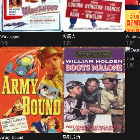
Wiretapper
火箭人
White L
电影
电影
电影
Destina
电影
Army Bound
马到成功