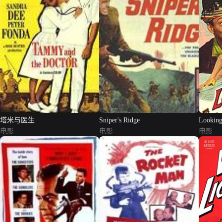
塔米与医生
Sniper's Ridge
Looking
电影
电影
电影