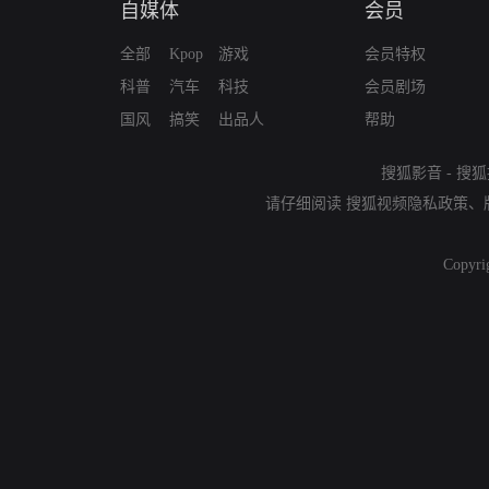
自媒体
会员
全部
Kpop
游戏
会员特权
科普
汽车
科技
会员剧场
国风
搞笑
出品人
帮助
搜狐影音
-
搜狐
请仔细阅读
搜狐视频隐私政策
、
Copyri