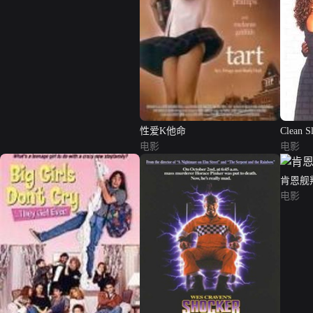
性爱K他命
Clean Sl
电影
电影
肯恩舰
电影