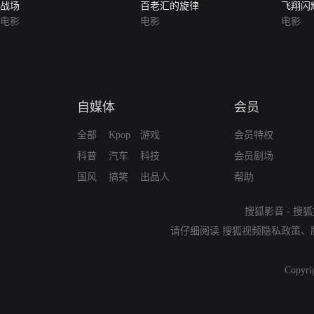
战场
百老汇的旋律
飞翔闪
电影
电影
电影
自媒体
会员
全部
Kpop
游戏
会员特权
科普
汽车
科技
会员剧场
国风
搞笑
出品人
帮助
搜狐影音
-
搜狐
请仔细阅读
搜狐视频隐私政策
、
Copyri