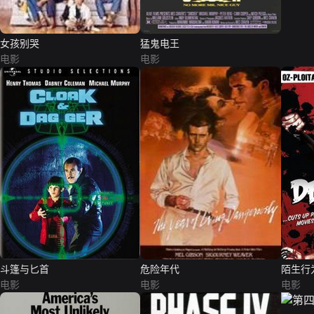
女孩别哭
猛鬼电王
电影
电影
斗篷与匕首
危险年代
陌生行
电影
电影
电影