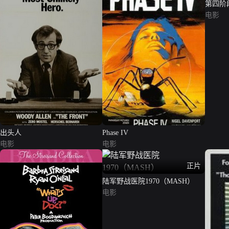
第四阶
电影
出头人
Phase IV
电影
电影
正片
陆军野战医院1970（MASH）
电影