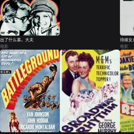
出了什么事，大夫
待嫁女
电影
电影