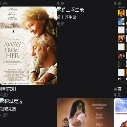
电影
电影
电影
爵士浮生录
电影
柳暗花明
高度
电影
电影
银城竞选
电影