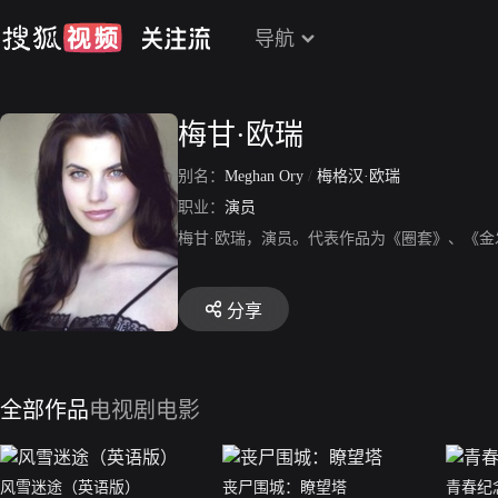
导航
梅甘·欧瑞
别名：
Meghan Ory
/
梅格汉·欧瑞
职业：
演员
梅甘·欧瑞，演员。代表作品为《圈套》、《金
分享
全部作品
电视剧
电影
风雪迷途（英语版）
丧尸围城：瞭望塔
青春纪