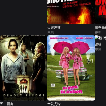
火线追捕
警署先
电影
电影
诱捕
电影
死亡预言
金发尤物