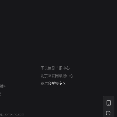
网络暴力有害信息举报
12318 文化市场举报
不良信息举报中心
算法推荐专项举报
北京互联网举报中心
亚运会举报专区
涉历史虚无举报
播+
网络谣言信息专项
版
涉政举报入口
涉未成年人举报
清朗自媒体乱象举报
hu@sohu-inc.com