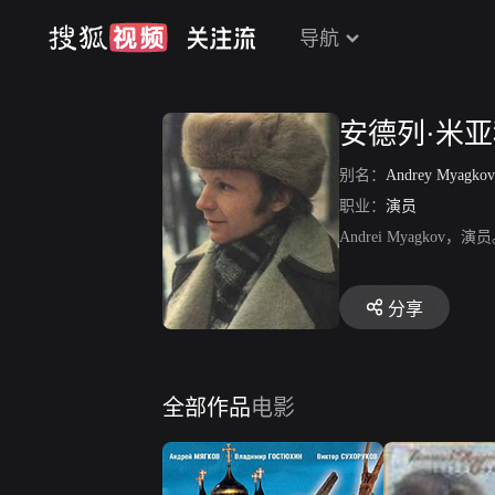
导航
安德列·米
别名：
Andrey Myagko
职业：
演员
Andrei Myag
分享
全部作品
电影