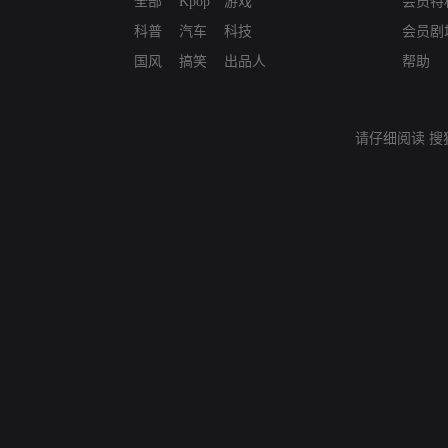
全部
Kpop
游戏
会员特
科普
汽车
科技
会员剧
国风
搞笑
出品人
帮助
请仔细阅读
搜