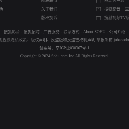
权
网站联盟
移动客户端
场
关于我们
搜狐影音
直
版权投诉
搜狐视频TV
搜狐影音
-
搜狐招聘
-
广告服务
-
联系方式
-
About SOHU
-
公司介绍
狐视频隐私政策
、
版权声明
、
反盗版和反盗链权利声明
举报邮箱
jubaoso
备案号：
京ICP证030367号-1
Copyright © 2024 Sohu.com Inc.All Rights Reserved.