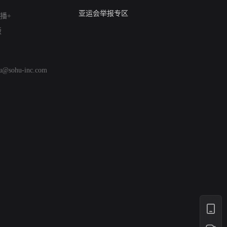
算法推荐专项举报
亚运会举报专区
播+
涉历史虚无举报
版
网络谣言信息专项
涉政举报入口
涉未成年人举报
hu@sohu-inc.com
清朗自媒体乱象举报
涉民族宗教有害信息举报
清朗·生活服务类内容举报
清朗春节网络环境整治
涉企举报专区
AI生成内容
打假治敲
网络暴力有害信息举报
12318 文化市场举报
算法推荐专项举报
亚运会举报专区
涉历史虚无举报