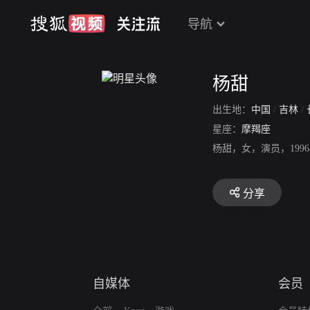
导航
杨甜
出生地：
中国
/
吉林
/
星座：
摩羯座
杨甜，女，演员，19
分享
自媒体
会员