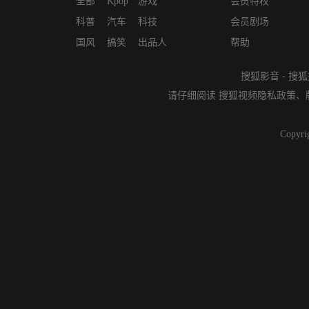
全部
Kpop
游戏
会员特权
科普
汽车
科技
会员剧场
国风
搞笑
出品人
帮助
搜狐影音
-
搜狐
请仔细阅读
搜狐视频隐私政策
、
Copyri