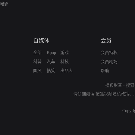
电影
自媒体
会员
全部
Kpop
游戏
会员特权
科普
汽车
科技
会员剧场
国风
搞笑
出品人
帮助
搜狐影音
-
搜狐
请仔细阅读
搜狐视频隐私政策
、
Copyri