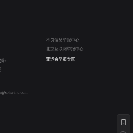
网络暴力有害信息举报
不良信息举报中心
12318 文化市场举报
北京互联网举报中心
算法推荐专项举报
亚运会举报专区
播+
涉历史虚无举报
版
网络谣言信息专项
涉政举报入口
涉未成年人举报
hu@sohu-inc.com
清朗自媒体乱象举报
涉民族宗教有害信息举报
清朗·生活服务类内容举报
清朗春节网络环境整治
涉企举报专区