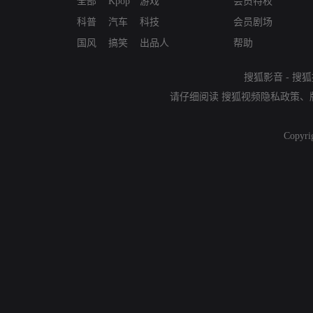
全部
Kpop
游戏
会员特权
科普
汽车
科技
会员剧场
国风
搞笑
出品人
帮助
搜狐影音
-
搜狐
请仔细阅读
搜狐视频隐私政策
、
Copyri