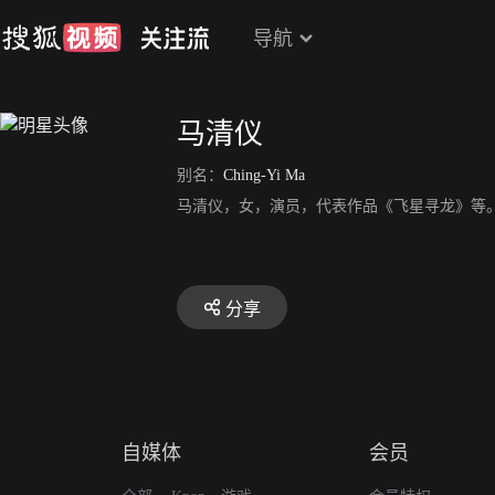
导航
马清仪
别名：
Ching-Yi Ma
马清仪，女，演员，代表作品《飞星寻龙》等
分享
自媒体
会员