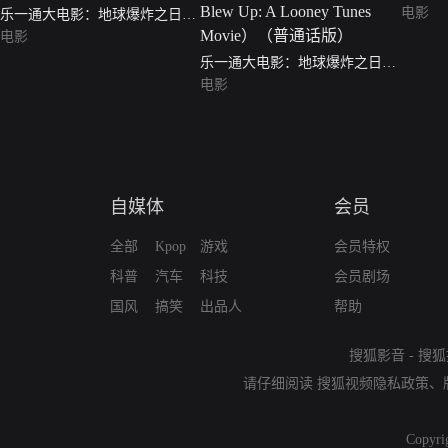
电影
乐一通大电影：地球爆炸之日
（英语版）
电影
乐一通大电影：地球爆炸之日
（The Day the Earth Blew Up: A
电影
Looney Tunes Movie）（普通话
版）
自媒体
会员
全部
Kpop
游戏
会员特权
科普
汽车
科技
会员剧场
国风
搞笑
出品人
帮助
搜狐影音
-
搜狐
请仔细阅读
搜狐视频隐私政策
、
Copyri