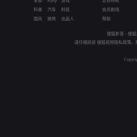
全部
Kpop
游戏
会员特权
科普
汽车
科技
会员剧场
国风
搞笑
出品人
帮助
搜狐影音
-
搜狐
请仔细阅读
搜狐视频隐私政策
、
Copyri