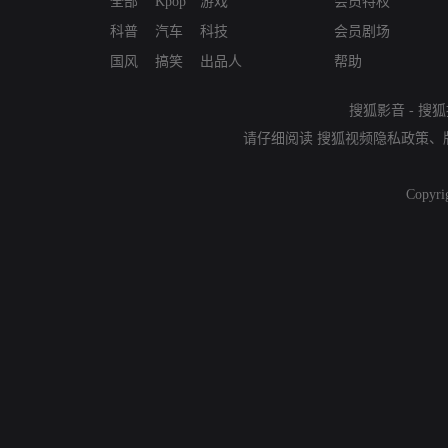
全部
Kpop
游戏
会员特权
科普
汽车
科技
会员剧场
国风
搞笑
出品人
帮助
搜狐影音
-
搜狐
请仔细阅读
搜狐视频隐私政策
、
Copyri